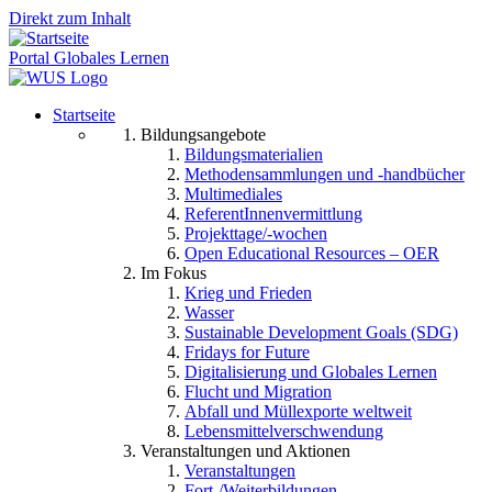
Direkt zum Inhalt
Portal Globales Lernen
Startseite
Bildungsangebote
Bildungsmaterialien
Methodensammlungen und -handbücher
Multimediales
ReferentInnenvermittlung
Projekttage/-wochen
Open Educational Resources – OER
Im Fokus
Krieg und Frieden
Wasser
Sustainable Development Goals (SDG)
Fridays for Future
Digitalisierung und Globales Lernen
Flucht und Migration
Abfall und Müllexporte weltweit
Lebensmittelverschwendung
Veranstaltungen und Aktionen
Veranstaltungen
Fort-/Weiterbildungen