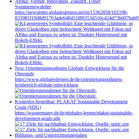
Afrika: Vielfalt, Innovation, Zukunft. Unser
Sommernewsletter
https://newsletter.globaleslernen.net/m/15362858/102198-
833981f19d8d91763ade648451f89353d516c424d73b607bab9
Neu: Orientierungsrahmen Globale Entwicklung für die
Oberstufe
https://www.globaleslernen.de/de/orientierungsrahmen-
lernbereich-globale-entwicklung
Kostenlos bestellbar: PLAKAT Sustainable Development
Goals (SDG)
https://wusgermany.de/de/globales-lernen/plakat-sustainable-
development-goals-sdg
Bildungs- und Unterrichtsmaterialien