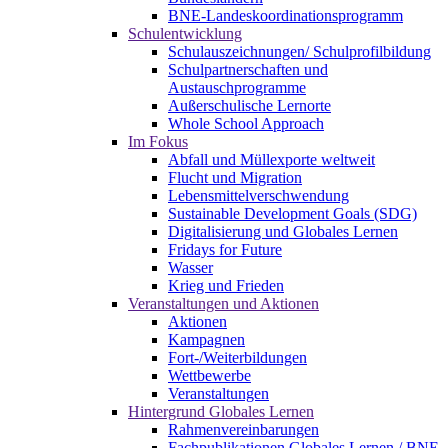
BNE-Landeskoordinationsprogramm
Schulentwicklung
Schulauszeichnungen/ Schulprofilbildung
Schulpartnerschaften und
Austauschprogramme
Außerschulische Lernorte
Whole School Approach
Im Fokus
Abfall und Müllexporte weltweit
Flucht und Migration
Lebensmittelverschwendung
Sustainable Development Goals (SDG)
Digitalisierung und Globales Lernen
Fridays for Future
Wasser
Krieg und Frieden
Veranstaltungen und Aktionen
Aktionen
Kampagnen
Fort-/Weiterbildungen
Wettbewerbe
Veranstaltungen
Hintergrund Globales Lernen
Rahmenvereinbarungen
Fachpublikationen Globales Lernen / BNE