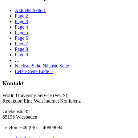
Aktuelle Seite
1
Page
2
Page
3
Page
4
Page
5
Page
6
Page
7
Page
8
Page
9
…
Nächste Seite
Nächste Seite ›
Letzte Seite
Ende »
Kontakt
World University Service (WUS)
Redaktion Eine Welt Internet Konferenz
Goebenstr. 35
65195 Wiesbaden
Telefon: +49 (0)611-40809694