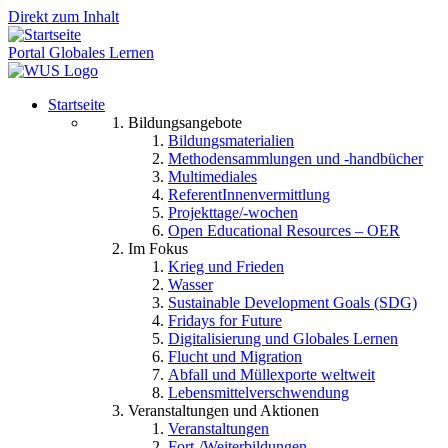
Direkt zum Inhalt
Portal Globales Lernen
Startseite
Bildungsangebote
Bildungsmaterialien
Methodensammlungen und -handbücher
Multimediales
ReferentInnenvermittlung
Projekttage/-wochen
Open Educational Resources – OER
Im Fokus
Krieg und Frieden
Wasser
Sustainable Development Goals (SDG)
Fridays for Future
Digitalisierung und Globales Lernen
Flucht und Migration
Abfall und Müllexporte weltweit
Lebensmittelverschwendung
Veranstaltungen und Aktionen
Veranstaltungen
Fort-/Weiterbildungen