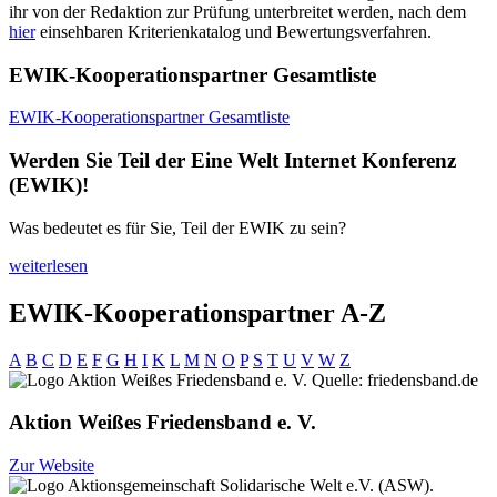
ihr von der Redaktion zur Prüfung unterbreitet werden, nach dem
hier
einsehbaren Kriterienkatalog und Bewertungsverfahren.
EWIK-Kooperationspartner Gesamtliste
EWIK-Kooperationspartner Gesamtliste
Werden Sie Teil der Eine Welt Internet Konferenz
(EWIK)!
Was bedeutet es für Sie, Teil der EWIK zu sein?
weiterlesen
EWIK-Kooperationspartner A-Z
A
B
C
D
E
F
G
H
I
K
L
M
N
O
P
S
T
U
V
W
Z
Aktion Weißes Friedensband e. V.
Zur Website