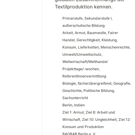
Textilproduktion kennen.
Primarstufe
,
Sekundarstufe I
,
außerschulische Bildung
Arbeit
,
Armut
,
Baumwolle
,
Fairer
Handel
,
Gerechtigkeit
,
Kleidung
,
Konsum
,
Lieferketten
,
Menschenrechte
,
Umwelt/Umweltschutz
,
Weltwirtschaft/Welthandel
Projekttage/-wochen
,
ReferentInnenvermittlung
Biologie
,
fächerübergreifend
,
Geografie
,
Geschichte
,
Politische Bildung
,
Sachunterricht
Berlin
,
Indien
Ziel 1: Armut
,
Ziel 8: Arbeit und
Wirtschaft
,
Ziel 10: Ungleichheit
,
Ziel 12:
Konsum und Produktion
BAOBAB Berlin e. V.