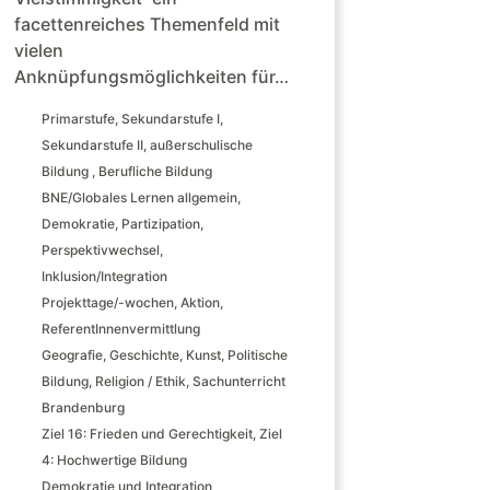
facettenreiches Themenfeld mit
vielen
Anknüpfungsmöglichkeiten für…
Primarstufe
,
Sekundarstufe I
,
Sekundarstufe II
,
außerschulische
Bildung
,
Berufliche Bildung
BNE/Globales Lernen allgemein
,
Demokratie
,
Partizipation
,
Perspektivwechsel
,
Inklusion/Integration
Projekttage/-wochen
,
Aktion
,
ReferentInnenvermittlung
Geografie
,
Geschichte
,
Kunst
,
Politische
Bildung
,
Religion / Ethik
,
Sachunterricht
Brandenburg
Ziel 16: Frieden und Gerechtigkeit
,
Ziel
4: Hochwertige Bildung
Demokratie und Integration