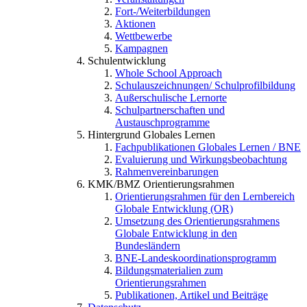
Fort-/Weiterbildungen
Aktionen
Wettbewerbe
Kampagnen
Schulentwicklung
Whole School Approach
Schulauszeichnungen/ Schulprofilbildung
Außerschulische Lernorte
Schulpartnerschaften und
Austauschprogramme
Hintergrund Globales Lernen
Fachpublikationen Globales Lernen / BNE
Evaluierung und Wirkungsbeobachtung
Rahmenvereinbarungen
KMK/BMZ Orientierungsrahmen
Orientierungsrahmen für den Lernbereich
Globale Entwicklung (OR)
Umsetzung des Orientierungsrahmens
Globale Entwicklung in den
Bundesländern
BNE-Landeskoordinationsprogramm
Bildungsmaterialien zum
Orientierungsrahmen
Publikationen, Artikel und Beiträge