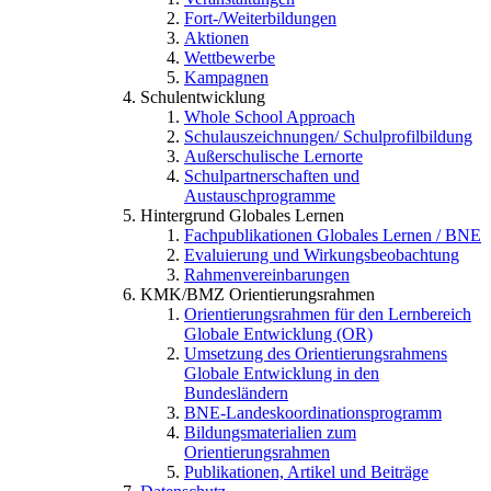
Fort-/Weiterbildungen
Aktionen
Wettbewerbe
Kampagnen
Schulentwicklung
Whole School Approach
Schulauszeichnungen/ Schulprofilbildung
Außerschulische Lernorte
Schulpartnerschaften und
Austauschprogramme
Hintergrund Globales Lernen
Fachpublikationen Globales Lernen / BNE
Evaluierung und Wirkungsbeobachtung
Rahmenvereinbarungen
KMK/BMZ Orientierungsrahmen
Orientierungsrahmen für den Lernbereich
Globale Entwicklung (OR)
Umsetzung des Orientierungsrahmens
Globale Entwicklung in den
Bundesländern
BNE-Landeskoordinationsprogramm
Bildungsmaterialien zum
Orientierungsrahmen
Publikationen, Artikel und Beiträge