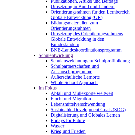
Publikationen, Artikel und Beiträge
Umsetzung in Bund und Ländern
Orientierungsrahmen für den Lernbereich
Globale Entwicklung (OR)
Bildungsmaterialien zum
Orientierungsrahmen
Umsetzung des Orientierungsrahmens
Globale Entwicklung in den
Bundesländern
BNE-Landeskoordinationsprogramm
Schulentwicklung
Schulauszeichnungen/ Schulprofilbildung
Schulpartnerschaften und
Austauschprogramme
Außerschulische Lernorte
Whole School Approach
Im Fokus
Abfall und Müllexporte weltweit
Flucht und Migration
Lebensmittelverschwendung
Sustainable Development Goals (SDG)
Digitalisierung und Globales Lernen
Fridays for Future
Wasser
Krieg und Frieden