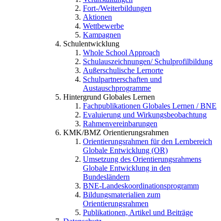
Fort-/Weiterbildungen
Aktionen
Wettbewerbe
Kampagnen
Schulentwicklung
Whole School Approach
Schulauszeichnungen/ Schulprofilbildung
Außerschulische Lernorte
Schulpartnerschaften und
Austauschprogramme
Hintergrund Globales Lernen
Fachpublikationen Globales Lernen / BNE
Evaluierung und Wirkungsbeobachtung
Rahmenvereinbarungen
KMK/BMZ Orientierungsrahmen
Orientierungsrahmen für den Lernbereich
Globale Entwicklung (OR)
Umsetzung des Orientierungsrahmens
Globale Entwicklung in den
Bundesländern
BNE-Landeskoordinationsprogramm
Bildungsmaterialien zum
Orientierungsrahmen
Publikationen, Artikel und Beiträge