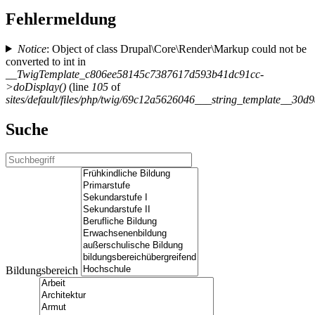
Fehlermeldung
Notice
: Object of class Drupal\Core\Render\Markup could not be
converted to int in
__TwigTemplate_c806ee58145c7387617d593b41dc91cc-
>doDisplay()
(line
105
of
sites/default/files/php/twig/69c12a5626046___string_templa
Suche
Bildungsbereich