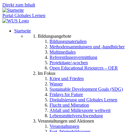
Direkt zum Inhalt
Portal Globales Lernen
Startseite
Bildungsangebote
Bildungsmaterialien
Methodensammlungen und -handbücher
Multimediales
ReferentInnenvermittlung
Projekttage/-wochen
Open Educational Resources – OER
Im Fokus
Krieg und Frieden
Wasser
Sustainable Development Goals (SDG)
Fridays for Future
Digitalisierung und Globales Lernen
Flucht und Migration
Abfall und Müllexporte weltweit
Lebensmittelverschwendung
Veranstaltungen und Aktionen
Veranstaltungen
Fort-/Weiterbildungen