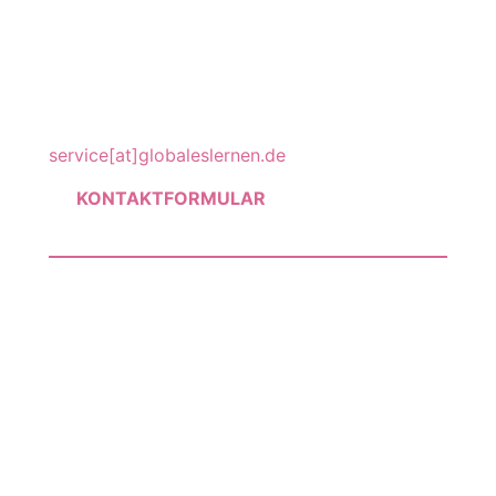
Goebenstr. 35
65195 Wiesbaden
Telefon: +49 (0)611-40809694
service[at]globaleslernen.de
KONTAKTFORMULAR
Newsletter
Über EWIK
Service
Upload-Formular
Impressum
Datenschutz