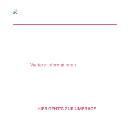
Poster und Flyer hier bestellen
Hier finden Sie Poster, Karten und
unser Logo
Weitere Informationen
Bewerten Sie uns
Geben Sie dem Portal Globales Lernen
Noten!
HIER GEHT'S ZUR UMFRAGE