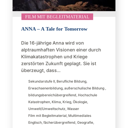
FILM MIT BEGLEITMATERIAL
ANNA – A Tale for Tomorrow
Die 16-jährige Anna wird von
alptraumhaften Visionen einer durch
Klimakatastrophen und Kriege
zerstörten Zukunft geplagt. Sie ist
überzeugt, dass…
Sekundarstufe II
,
Berufliche Bildung
,
Erwachsenenbildung
,
außerschulische Bildung
,
bildungsbereichübergreifend
,
Hochschule
Katastrophen
,
Klima
,
Krieg
,
Ökologie
,
Umwelt/Umweltschutz
,
Wasser
Film mit Begleitmaterial
,
Multimediales
Englisch
,
fächerübergreifend
,
Geografie
,