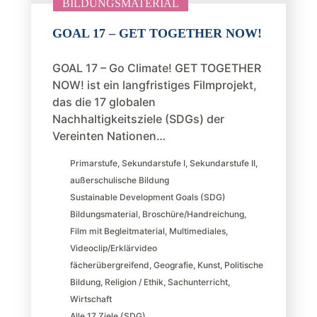
BILDUNGSMATERIAL
GOAL 17 – GET TOGETHER NOW!
GOAL 17 – Go Climate! GET TOGETHER
NOW! ist ein langfristiges Filmprojekt,
das die 17 globalen
Nachhaltigkeitsziele (SDGs) der
Vereinten Nationen…
Primarstufe
,
Sekundarstufe I
,
Sekundarstufe II
,
außerschulische Bildung
Sustainable Development Goals (SDG)
Bildungsmaterial
,
Broschüre/Handreichung
,
Film mit Begleitmaterial
,
Multimediales
,
Videoclip/Erklärvideo
fächerübergreifend
,
Geografie
,
Kunst
,
Politische
Bildung
,
Religion / Ethik
,
Sachunterricht
,
Wirtschaft
Alle 17 Ziele (SDG)