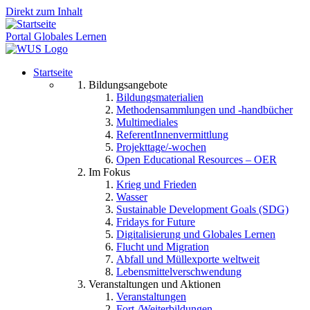
Direkt zum Inhalt
Portal Globales Lernen
Startseite
Bildungsangebote
Bildungsmaterialien
Methodensammlungen und -handbücher
Multimediales
ReferentInnenvermittlung
Projekttage/-wochen
Open Educational Resources – OER
Im Fokus
Krieg und Frieden
Wasser
Sustainable Development Goals (SDG)
Fridays for Future
Digitalisierung und Globales Lernen
Flucht und Migration
Abfall und Müllexporte weltweit
Lebensmittelverschwendung
Veranstaltungen und Aktionen
Veranstaltungen
Fort-/Weiterbildungen