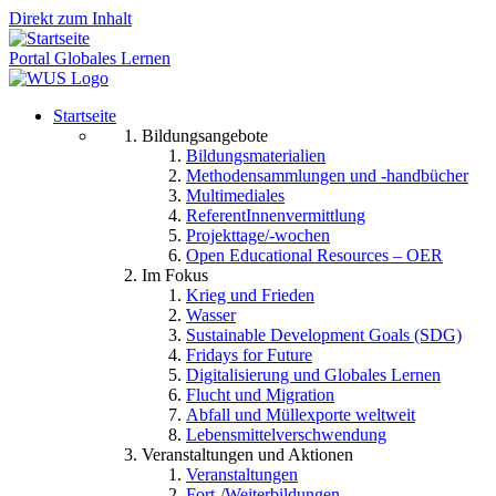
Direkt zum Inhalt
Portal Globales Lernen
Startseite
Bildungsangebote
Bildungsmaterialien
Methodensammlungen und -handbücher
Multimediales
ReferentInnenvermittlung
Projekttage/-wochen
Open Educational Resources – OER
Im Fokus
Krieg und Frieden
Wasser
Sustainable Development Goals (SDG)
Fridays for Future
Digitalisierung und Globales Lernen
Flucht und Migration
Abfall und Müllexporte weltweit
Lebensmittelverschwendung
Veranstaltungen und Aktionen
Veranstaltungen
Fort-/Weiterbildungen