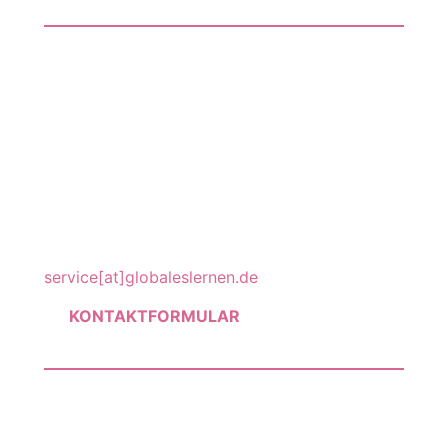
Kontakt
World University Service (WUS)
Redaktion Eine Welt Internet Konferenz
Goebenstr. 35
65195 Wiesbaden
Telefon: +49 (0)611-40809694
service[at]globaleslernen.de
KONTAKTFORMULAR
Newsletter
Über EWIK