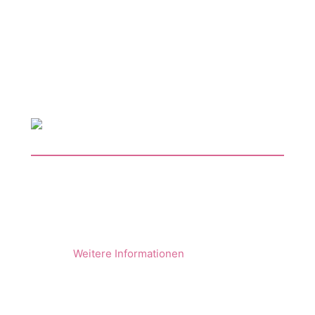
Service
Upload-Formular
Impressum
Datenschutz
Poster und Flyer hier bestellen
Hier finden Sie Poster, Karten und
unser Logo
Weitere Informationen
Bewerten Sie uns