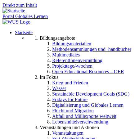
Direkt zum Inhalt
Portal Globales Lernen
Startseite
Bildungsangebote
Bildungsmaterialien
Methodensammlungen und -handbücher
Multimediales
ReferentInnenvermittlung
Projekttage/-wochen
Open Educational Resources – OER
Im Fokus
Krieg und Frieden
Wasser
Sustainable Development Goals (SDG)
Fridays for Future
Digitalisierung und Globales Lernen
Flucht und Migration
Abfall und Müllexporte weltweit
Lebensmittelverschwendung
Veranstaltungen und Aktionen
Veranstaltungen
Fort-/Weiterbildungen