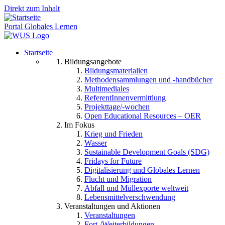
Direkt zum Inhalt
Portal Globales Lernen
Startseite
Bildungsangebote
Bildungsmaterialien
Methodensammlungen und -handbücher
Multimediales
ReferentInnenvermittlung
Projekttage/-wochen
Open Educational Resources – OER
Im Fokus
Krieg und Frieden
Wasser
Sustainable Development Goals (SDG)
Fridays for Future
Digitalisierung und Globales Lernen
Flucht und Migration
Abfall und Müllexporte weltweit
Lebensmittelverschwendung
Veranstaltungen und Aktionen
Veranstaltungen
Fort-/Weiterbildungen