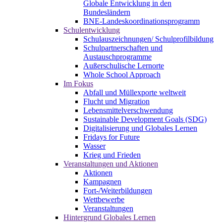
Globale Entwicklung in den
Bundesländern
BNE-Landeskoordinationsprogramm
Schulentwicklung
Schulauszeichnungen/ Schulprofilbildung
Schulpartnerschaften und
Austauschprogramme
Außerschulische Lernorte
Whole School Approach
Im Fokus
Abfall und Müllexporte weltweit
Flucht und Migration
Lebensmittelverschwendung
Sustainable Development Goals (SDG)
Digitalisierung und Globales Lernen
Fridays for Future
Wasser
Krieg und Frieden
Veranstaltungen und Aktionen
Aktionen
Kampagnen
Fort-/Weiterbildungen
Wettbewerbe
Veranstaltungen
Hintergrund Globales Lernen