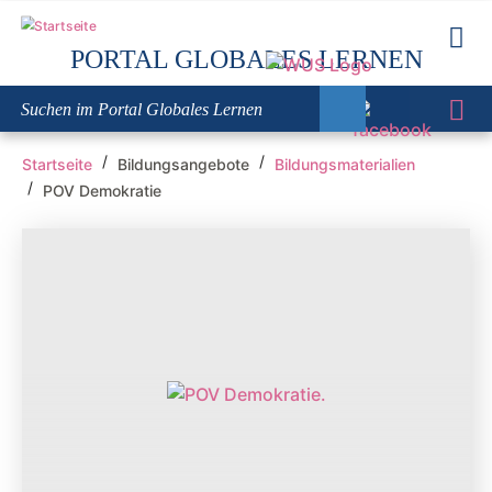
Direkt
zum
PORTAL GLOBALES LERNEN
Inhalt
PFADNAVIGATION
Startseite
Bildungsangebote
Bildungsmaterialien
POV Demokratie