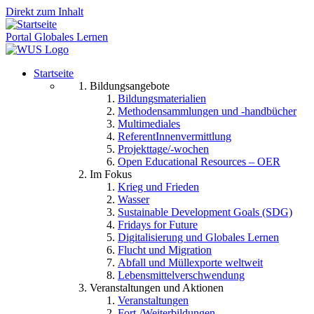
Direkt zum Inhalt
Portal Globales Lernen
Startseite
Bildungsangebote
Bildungsmaterialien
Methodensammlungen und -handbücher
Multimediales
ReferentInnenvermittlung
Projekttage/-wochen
Open Educational Resources – OER
Im Fokus
Krieg und Frieden
Wasser
Sustainable Development Goals (SDG)
Fridays for Future
Digitalisierung und Globales Lernen
Flucht und Migration
Abfall und Müllexporte weltweit
Lebensmittelverschwendung
Veranstaltungen und Aktionen
Veranstaltungen
Fort-/Weiterbildungen