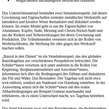
Möglichkeiten nachhaltigeren beruflichen Handelns
Das Unterrichtsmaterial beinhaltet zwei Simulationsspiele, mit denen
Gewinnung und Eigenschaften zentraler metallischer Werkstoffe auf
interaktive und kreative Weise thematisiert und diskutiert werden
können. Im ersten Modul geht es um die Eigenschaften von
Aluminium, Kupfer, Stahl, Messing und Chrom-Nickel-Stahl und
um die Risiken und Nebenwirkungen bei deren Gewinnung und
Produktion. Die Teilnehmenden versetzen sich in die Rollen von
Werbefachleuten, die Werbung für oder gegen den Werkstoff
machen sollen.
„Bauxit in den Dünen“ ist ein Simulationsspiel, das den globalen
Bauxittagebau aus verschiedenen Perspektiven beleuchtet. Die
Schüler*innen versetzen sich unter anderem in die Rollen von
Regierung, Bergbauunternehmen und Anwohner*innen,
informieren sich über die Bedingungen des Abbaus und diskutieren
das Für und Wider. Das Besondere: Der Tagebau soll nicht etwa
weit entfernt, sondern am Stadtrand von Hamburg entstehen. In der
Auswertung setzen sich die Schüler*innen mit den realen
Abbaubedingungen am Beispiel Guineas auseinander und
reflektieren, ob es einen Unterschied macht, wo Tagebau betrieben
wird.
Das Spiel fokussiert zwar auf den Bauxittagebau, die Problematiken