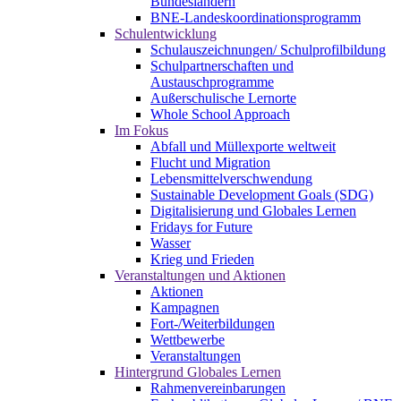
Bundesländern
BNE-Landeskoordinationsprogramm
Schulentwicklung
Schulauszeichnungen/ Schulprofilbildung
Schulpartnerschaften und
Austauschprogramme
Außerschulische Lernorte
Whole School Approach
Im Fokus
Abfall und Müllexporte weltweit
Flucht und Migration
Lebensmittelverschwendung
Sustainable Development Goals (SDG)
Digitalisierung und Globales Lernen
Fridays for Future
Wasser
Krieg und Frieden
Veranstaltungen und Aktionen
Aktionen
Kampagnen
Fort-/Weiterbildungen
Wettbewerbe
Veranstaltungen
Hintergrund Globales Lernen
Rahmenvereinbarungen