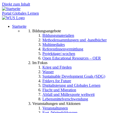
Direkt zum Inhalt
Portal Globales Lernen
Startseite
Bildungsangebote
Bildungsmaterialien
Methodensammlungen und -handbücher
Multimediales
ReferentInnenvermittlung
Projekttage/-wochen
Open Educational Resources – OER
Im Fokus
Krieg und Frieden
Wasser
Sustainable Development Goals (SDG)
Fridays for Future
Digitalisierung und Globales Lernen
Flucht und Migration
Abfall und Müllexporte weltweit
Lebensmittelverschwendung
Veranstaltungen und Aktionen
Veranstaltungen
Fort-/Weiterbildungen