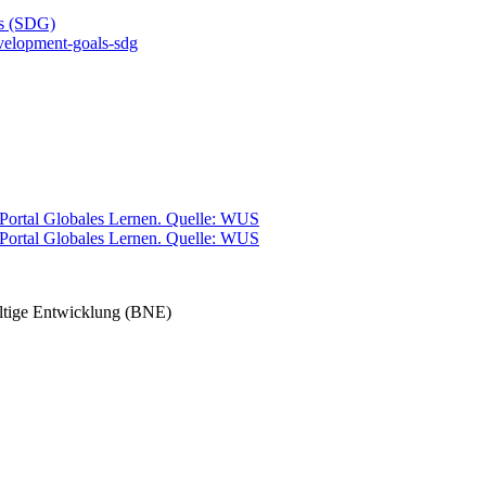
ls (SDG)
evelopment-goals-sdg
altige Entwicklung (BNE)