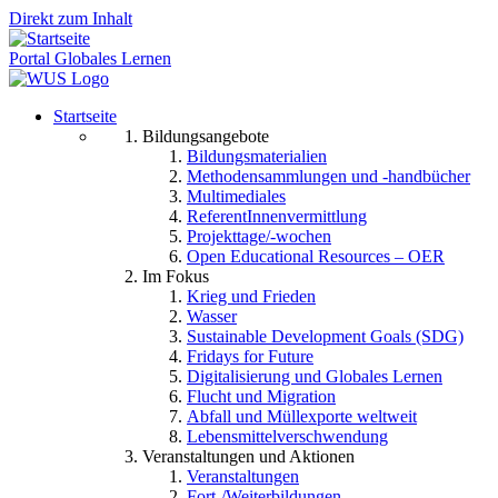
Direkt zum Inhalt
Portal Globales Lernen
Startseite
Bildungsangebote
Bildungsmaterialien
Methodensammlungen und -handbücher
Multimediales
ReferentInnenvermittlung
Projekttage/-wochen
Open Educational Resources – OER
Im Fokus
Krieg und Frieden
Wasser
Sustainable Development Goals (SDG)
Fridays for Future
Digitalisierung und Globales Lernen
Flucht und Migration
Abfall und Müllexporte weltweit
Lebensmittelverschwendung
Veranstaltungen und Aktionen
Veranstaltungen
Fort-/Weiterbildungen