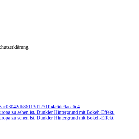
chutzerklärung.
8c3ac03042db86113d1251fb4a6dc9aca6c4