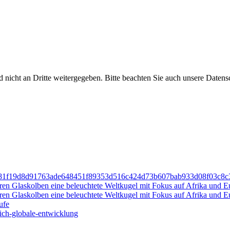
nicht an Dritte weitergegeben. Bitte beachten Sie auch unsere Datens
-833981f19d8d91763ade648451f89353d516c424d73b607bab933d08f03c
ufe
eich-globale-entwicklung