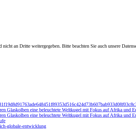
nicht an Dritte weitergegeben. Bitte beachten Sie auch unsere Datens
-833981f19d8d91763ade648451f89353d516c424d73b607bab933d08f03c
ufe
eich-globale-entwicklung