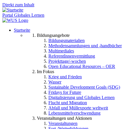
Direkt zum Inhalt
Portal Globales Lernen
Startseite
Bildungsangebote
Bildungsmaterialien
Methodensammlungen und -handbücher
Multimediales
ReferentInnenvermittlung
Projekttage/-wochen
Open Educational Resources – OER
Im Fokus
Krieg und Frieden
Wasser
Sustainable Development Goals (SDG)
Fridays for Future
Digitalisierung und Globales Lernen
Flucht und Migration
Abfall und Müllexporte weltweit
Lebensmittelverschwendung
Veranstaltungen und Aktionen
Veranstaltungen
Fort-/Weiterbildungen