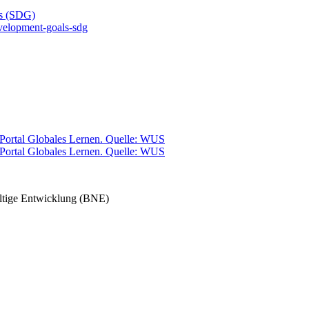
ls (SDG)
evelopment-goals-sdg
altige Entwicklung (BNE)