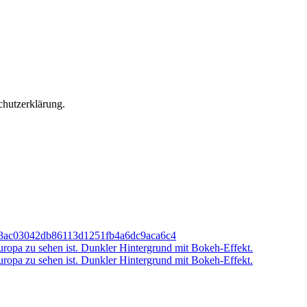
chutzerklärung.
8c3ac03042db86113d1251fb4a6dc9aca6c4