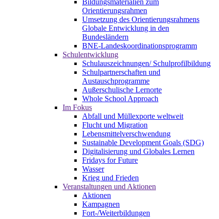
Bildungsmaterialien zum
Orientierungsrahmen
Umsetzung des Orientierungsrahmens
Globale Entwicklung in den
Bundesländern
BNE-Landeskoordinationsprogramm
Schulentwicklung
Schulauszeichnungen/ Schulprofilbildung
Schulpartnerschaften und
Austauschprogramme
Außerschulische Lernorte
Whole School Approach
Im Fokus
Abfall und Müllexporte weltweit
Flucht und Migration
Lebensmittelverschwendung
Sustainable Development Goals (SDG)
Digitalisierung und Globales Lernen
Fridays for Future
Wasser
Krieg und Frieden
Veranstaltungen und Aktionen
Aktionen
Kampagnen
Fort-/Weiterbildungen