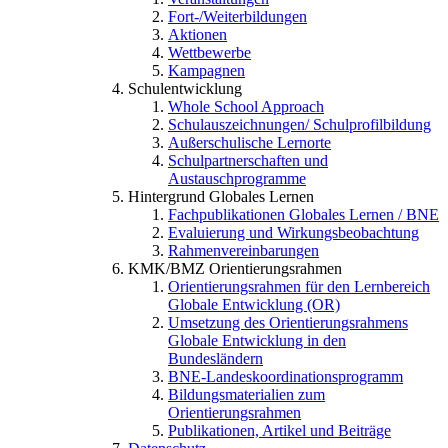
Fort-/Weiterbildungen
Aktionen
Wettbewerbe
Kampagnen
Schulentwicklung
Whole School Approach
Schulauszeichnungen/ Schulprofilbildung
Außerschulische Lernorte
Schulpartnerschaften und
Austauschprogramme
Hintergrund Globales Lernen
Fachpublikationen Globales Lernen / BNE
Evaluierung und Wirkungsbeobachtung
Rahmenvereinbarungen
KMK/BMZ Orientierungsrahmen
Orientierungsrahmen für den Lernbereich
Globale Entwicklung (OR)
Umsetzung des Orientierungsrahmens
Globale Entwicklung in den
Bundesländern
BNE-Landeskoordinationsprogramm
Bildungsmaterialien zum
Orientierungsrahmen
Publikationen, Artikel und Beiträge