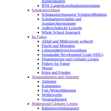
Bundesländern
BNE-Landeskoordinationsprogramm
Schulentwicklung
Schulauszeichnungen/ Schulprofilbildung
Schulpartnerschaften und
Austauschprogramme
Außerschulische Lernorte
Whole School Approach
Im Fokus
Abfall und Müllexporte weltweit
Flucht und Migration
Lebensmittelverschwendung
Sustainable Development Goals (SDG)
Digitalisierung und Globales Lernen
Fridays for Future
Wasser
Krieg und Frieden
Veranstaltungen und Aktionen
Aktionen
Kampagnen
Fort-/Weiterbildungen
Wettbewerbe
Veranstaltungen
Hintergrund Globales Lernen
Rahmenvereinbarungen