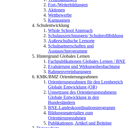
Fort-/Weiterbildungen
Aktionen
Wettbewerbe
Kampagnen
Schulentwicklung
Whole School Approach
Schulauszeichnungen/ Schulprofilbildung
Außerschulische Lernorte
Schulpartnerschaften und
Austauschprogramme
Hintergrund Globales Lernen
Fachpublikationen Globales Lernen / BNE
Evaluierung und Wirkungsbeobachtung
Rahmenvereinbarungen
KMK/BMZ Orientierungsrahmen
Orientierungsrahmen für den Lernbereich
Globale Entwicklung (OR)
Umsetzung des Orientierungsrahmens
Globale Entwicklung in den
Bundesländern
BNE-Landeskoordinationsprogramm
Bildungsmaterialien zum
Orientierungsrahmen
Publikationen, Artikel und Beiträge